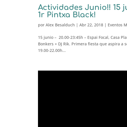
Actividades Junio!! 15 j
1r Pintxa Black!
por
Alex Besalduch
|
Abr 22, 2018
|
Eventos M
15 junio – 20.00-23:45h – Espai Focal, Casa Pla
Bonkers + DJ Rik. Primera fiesta que aspira a 
19.00-22.00h...