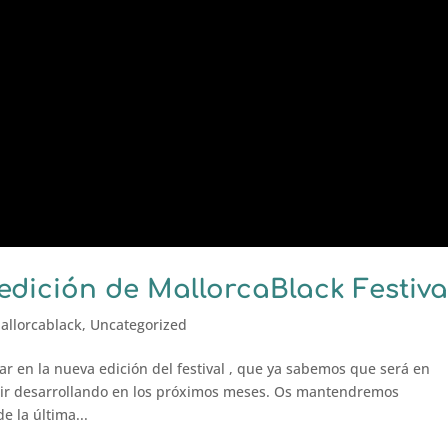
edición de MallorcaBlack Festiva
allorcablack
,
Uncategorized
 en la nueva edición del festival , que ya sabemos que será en
a ir desarrollando en los próximos meses. Os mantendremos
 la última...