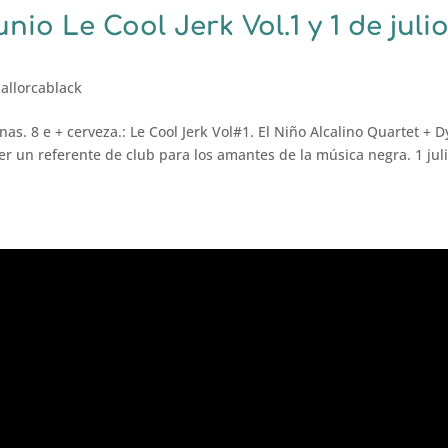
unio Le Cool Jerk Vol.1 y 1 de juli
allorcablack
nas. 8 e + cerveza.: Le Cool Jerk Vol#1. El Niño Alcalino Quartet + D
ser un referente de club para los amantes de la música negra. 1 juli