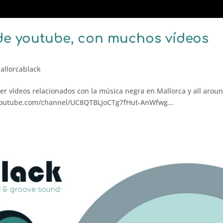
 de youtube, con muchos vídeos
allorcablack
 vídeos relacionados con la música negra en Mallorca y all arou
w.youtube.com/channel/UC8QTBLJoCTg7fHut-AnWfwg...