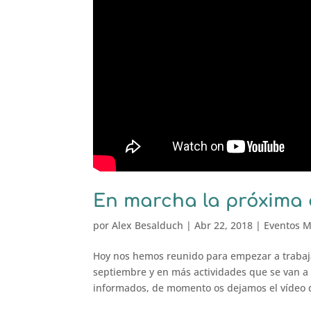
En marcha la próxima 
por
Alex Besalduch
|
Abr 22, 2018
|
Eventos M
Hoy nos hemos reunido para empezar a trabajar
septiembre y en más actividades que se van 
informados, de momento os dejamos el vídeo de