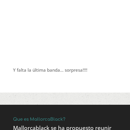
Y falta la última banda… sorpresa!!!!
Que es MallorcaBlack?
Mallorcablack se ha propuesto reunir